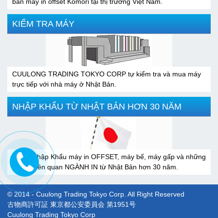
bán máy in offset Komori tại thị trường Việt Nam.
KIỂM TRA MÁY
CUULONG TRADING TOKYO CORP tự kiểm tra và mua máy
trực tiếp với nhà máy ở Nhật Bản.
NHẬP KHẨU TỪ NHẬT BẢN HƠN 30 NĂM
Xuất / Nhập Khẩu máy in OFFSET, máy bế, máy gấp và những
thiết bị liên quan NGÀNH IN từ Nhật Bản hơn 30 năm.
© 2014 - Cuulong Trading Tokyo Corp. All Right Reserved
古物商許可証 東京都公安委員会 第1951号
Cuulong Trading Tokyo Corp