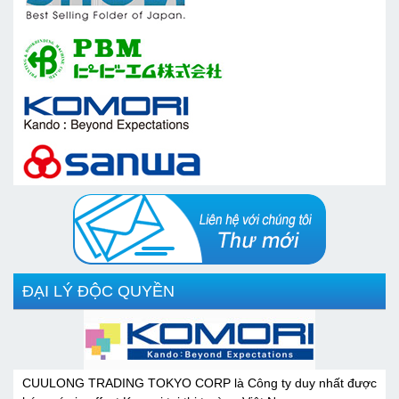
ĐẠI LÝ ĐỘC QUYỀN
CUULONG TRADING TOKYO CORP là Công ty duy nhất được