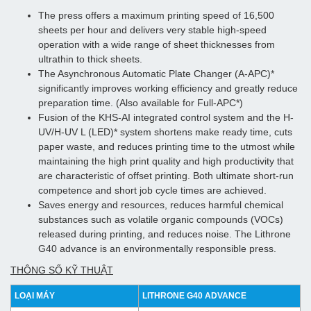
The press offers a maximum printing speed of 16,500
sheets per hour and delivers very stable high-speed
operation with a wide range of sheet thicknesses from
ultrathin to thick sheets.
The Asynchronous Automatic Plate Changer (A-APC)*
significantly improves working efficiency and greatly reduce
preparation time. (Also available for Full-APC*)
Fusion of the KHS-AI integrated control system and the H-
UV/H-UV L (LED)* system shortens make ready time, cuts
paper waste, and reduces printing time to the utmost while
maintaining the high print quality and high productivity that
are characteristic of offset printing. Both ultimate short-run
competence and short job cycle times are achieved.
Saves energy and resources, reduces harmful chemical
substances such as volatile organic compounds (VOCs)
released during printing, and reduces noise. The Lithrone
G40 advance is an environmentally responsible press.
THÔNG SỐ KỸ THUẬT
LOẠI MÁY
LITHRONE G40 ADVANCE