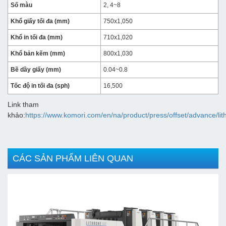
Số màu
2, 4~8
Khổ giấy tối đa (mm)
750x1,050
Khổ in tối đa (mm)
710x1,020
Khổ bản kẽm (mm)
800x1,030
Bề dầy giấy (mm)
0.04~0.8
Tốc độ in tối đa (sph)
16,500
Link tham
khảo:
https://www.komori.com/en/na/product/press/offset/advance/l
CÁC SẢN PHẨM LIÊN QUAN