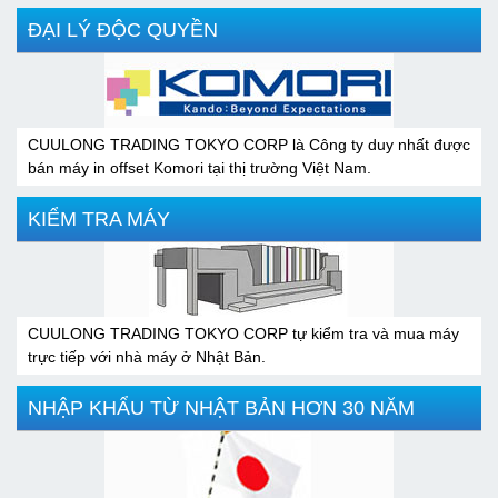
ĐẠI LÝ ĐỘC QUYỀN
CUULONG TRADING TOKYO CORP là Công ty duy nhất được
bán máy in offset Komori tại thị trường Việt Nam.
KIỂM TRA MÁY
CUULONG TRADING TOKYO CORP tự kiểm tra và mua máy
trực tiếp với nhà máy ở Nhật Bản.
NHẬP KHẨU TỪ NHẬT BẢN HƠN 30 NĂM