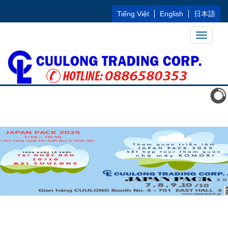
Tiếng Việt
English
日本語
Toggle
navigati